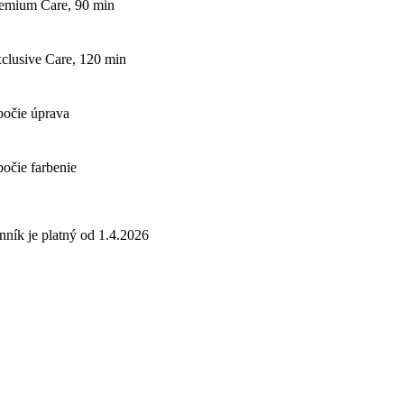
emium Care, 90 min
clusive Care, 120 min
očie úprava
očie farbenie
nník je platný od 1.4.2026