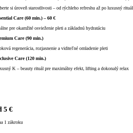
erte si úroveň starostlivosti – od rýchleho refreshu až po luxusný rituál
sential Care (60 min.) – 60 €
eálne pre okamžité osvieženie pleti a základnú hydratáciu
emium Care (90 min.)
bková regenerácia, rozjasnenie a viditeľné omladenie pleti
clusive Care (120 min.)
xusný K – beauty rituál pre maximálny efekt, lifting a dokonalý relax
d 5 €
na 1 zákroku