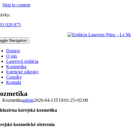
Skip to content
ávky:
03 028 875
oggle Navigation
Domov
O nás
Laserová epilácia
Kozmetika
Estetické zákroky
Cenníky
Kontakt
ozmetika
Kozmetika
admin
2026-04-13T19:01:25+02:00
kluzívna kórejská kozmetika
rejské kozmetické ošetrenia