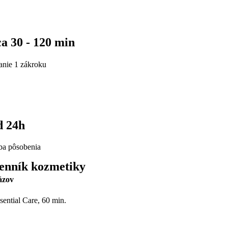
ca 30 - 120 min
vanie 1 zákroku
d 24h
ba pôsobenia
enník kozmetiky
ázov
sential Care, 60 min.