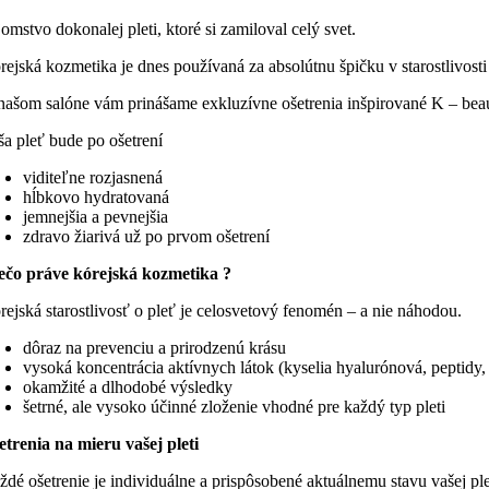
omstvo dokonalej pleti, ktoré si zamiloval celý svet.
rejská kozmetika je dnes používaná za absolútnu špičku v starostlivosti
našom salóne vám prinášame exkluzívne ošetrenia inšpirované K – beauty
ša pleť bude po ošetrení
viditeľne rozjasnená
hĺbkovo hydratovaná
jemnejšia a pevnejšia
zdravo žiarivá už po prvom ošetrení
ečo práve kórejská kozmetika ?
rejská starostlivosť o pleť je celosvetový fenomén – a nie náhodou.
dôraz na prevenciu a prirodzenú krásu
vysoká koncentrácia aktívnych látok (kyselia hyalurónová, peptidy,
okamžité a dlhodobé výsledky
šetrné, ale vysoko účinné zloženie vhodné pre každý typ pleti
etrenia na mieru vašej pleti
ždé ošetrenie je individuálne a prispôsobené aktuálnemu stavu vašej ple