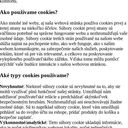
komfortu.
Ako používame cookies?
Ako mnohé iné weby, aj naša webová stránka používa cookies prvej a
tretej strany na niekoľko účelov. Súbory cookie prvej strany sú
väčšinou potrebné na správne fungovanie webu a nezhromažďujú vaše
osobné údaje. Súbory cookie tretích strán používané na našom webe
slúžia najmä na pochopenie toho, ako web funguje, ako s našim
webom komunikujete, na zabezpečenie našich služieb, poskytovanie
reklám, ktoré sú pre vás relevantné, a celkovo na poskytovanie
vylepšeného používateľského zážitku. Vďaka tomu môžu pomôcť
urýchliť vaše budúce interakcie s našou webovou stránkou.
Aké typy cookies používame?
Nevyhnutné
: Niektoré súbory cookie sú nevyhnutné na to, aby ste
mohli využívať plnú funkčnosť našej stránky. Umožňujú nám
udržiavať používateľské relácie a predchádzať akýmkoľvek
bezpečnostným hrozbám. Nezhromažďujú ani neuchovávajú žiadne
osobné údaje. Sú to napríklad súbory cookie, ktoré vám umožňujú
prihlásiť sa do svojho účtu na eshope, pridať produkty do košíka a
bezpečne zaplatiť.
Výkonnostné/analytické
: Tieto súbory cookie ukladajú informácie,
ako je počet návštevníkov webovej lokality, počet jedinečných