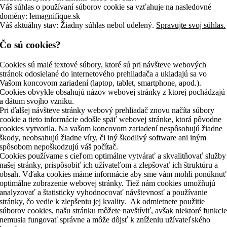
Váš súhlas o používaní súborov cookie sa vzťahuje na nasledovné
domény: lemagnifique.sk
Váš aktuálny stav: Žiadny súhlas nebol udelený.
Spravujte svoj súhlas.
Čo sú cookies?
Cookies sú malé textové súbory, ktoré sú pri návšteve webových
stránok odosielané do internetového prehliadača a ukladajú sa vo
Vašom koncovom zariadení (laptop, tablet, smartphone, apod.).
Cookies obvykle obsahujú názov webovej stránky z ktorej pochádzajú
a dátum svojho vzniku.
Pri ďalšej návšteve stránky webový prehliadač znovu načíta súbory
cookie a tieto informácie odošle späť webovej stránke, ktorá pôvodne
cookies vytvorila. Na vašom koncovom zariadení nespôsobujú žiadne
škody, neobsahujú žiadne víry, či iný škodlivý software ani iným
spôsobom nepoškodzujú váš počítač.
Cookies používame s cieľom optimálne vytvárať a skvalitňovať služby
našej stránky, prispôsobiť ich užívateľom a zlepšovať ich štruktúru a
obsah. Vďaka cookies máme informácie aby sme vám mohli ponúknuť
optimálne zobrazenie webovej stránky. Tiež nám cookies umožňujú
analyzovať a štatisticky vyhodnocovať návštevnosť a používanie
stránky, čo vedie k zlepšeniu jej kvality. Ak odmietnete použitie
súborov cookies, našu stránku môžete navštíviť, avšak niektoré funkci
nemusia fungovať správne a môže dôjsť k zníženiu užívateľského