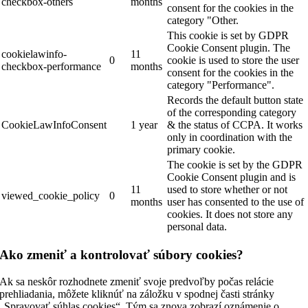
checkbox-others
months
consent for the cookies in the
category "Other.
This cookie is set by GDPR
Cookie Consent plugin. The
cookielawinfo-
11
0
cookie is used to store the user
checkbox-performance
months
consent for the cookies in the
category "Performance".
Records the default button state
of the corresponding category
CookieLawInfoConsent
1 year
& the status of CCPA. It works
only in coordination with the
primary cookie.
The cookie is set by the GDPR
Cookie Consent plugin and is
11
used to store whether or not
viewed_cookie_policy
0
months
user has consented to the use of
cookies. It does not store any
personal data.
Ako zmeniť a kontrolovať súbory cookies?
Ak sa neskôr rozhodnete zmeniť svoje predvoľby počas relácie
prehliadania, môžete kliknúť na záložku v spodnej časti stránky
„Spravovať súhlas cookies“. Tým sa znova zobrazí oznámenie o