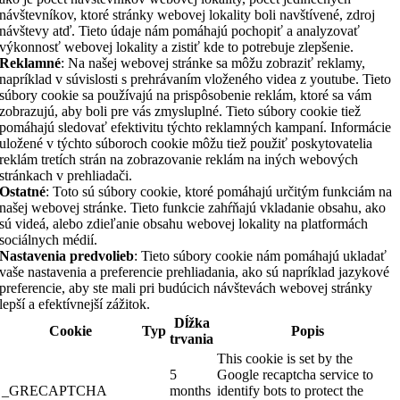
návštevníkov, ktoré stránky webovej lokality boli navštívené, zdroj
návštevy atď. Tieto údaje nám pomáhajú pochopiť a analyzovať
výkonnosť webovej lokality a zistiť kde to potrebuje zlepšenie.
Reklamné
: Na našej webovej stránke sa môžu zobraziť reklamy,
napríklad v súvislosti s prehrávaním vloženého videa z youtube. Tieto
súbory cookie sa používajú na prispôsobenie reklám, ktoré sa vám
zobrazujú, aby boli pre vás zmysluplné. Tieto súbory cookie tiež
pomáhajú sledovať efektivitu týchto reklamných kampaní. Informácie
uložené v týchto súboroch cookie môžu tiež použiť poskytovatelia
reklám tretích strán na zobrazovanie reklám na iných webových
stránkach v prehliadači.
Ostatné
: Toto sú súbory cookie, ktoré pomáhajú určitým funkciám na
našej webovej stránke. Tieto funkcie zahŕňajú vkladanie obsahu, ako
sú videá, alebo zdieľanie obsahu webovej lokality na platformách
sociálnych médií.
Nastavenia predvolieb
: Tieto súbory cookie nám pomáhajú ukladať
vaše nastavenia a preferencie prehliadania, ako sú napríklad jazykové
preferencie, aby ste mali pri budúcich návštevách webovej stránky
lepší a efektívnejší zážitok.
Dĺžka
Cookie
Typ
Popis
trvania
This cookie is set by the
5
Google recaptcha service to
_GRECAPTCHA
months
identify bots to protect the