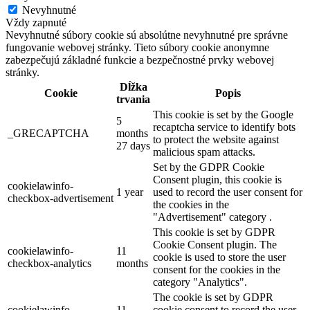
Nevyhnutné
Vždy zapnuté
Nevyhnutné súbory cookie sú absolútne nevyhnutné pre správne
fungovanie webovej stránky. Tieto súbory cookie anonymne
zabezpečujú základné funkcie a bezpečnostné prvky webovej
stránky.
Dĺžka
Cookie
Popis
trvania
This cookie is set by the Google
5
recaptcha service to identify bots
_GRECAPTCHA
months
to protect the website against
27 days
malicious spam attacks.
Set by the GDPR Cookie
Consent plugin, this cookie is
cookielawinfo-
1 year
used to record the user consent for
checkbox-advertisement
the cookies in the
"Advertisement" category .
This cookie is set by GDPR
Cookie Consent plugin. The
cookielawinfo-
11
cookie is used to store the user
checkbox-analytics
months
consent for the cookies in the
category "Analytics".
The cookie is set by GDPR
cookielawinfo-
11
cookie consent to record the user